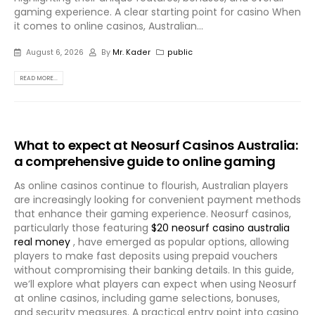
gaming experience. A clear starting point for casino When
it comes to online casinos, Australian...
August 6, 2026
By
Mr. Kader
public
READ MORE...
What to expect at Neosurf Casinos Australia:
a comprehensive guide to online gaming
As online casinos continue to flourish, Australian players
are increasingly looking for convenient payment methods
that enhance their gaming experience. Neosurf casinos,
particularly those featuring
$20 neosurf casino australia
real money
, have emerged as popular options, allowing
players to make fast deposits using prepaid vouchers
without compromising their banking details. In this guide,
we’ll explore what players can expect when using Neosurf
at online casinos, including game selections, bonuses,
and security measures. A practical entry point into casino